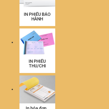
IN PHIẾU BẢO
HÀNH
IN PHIẾU
THU/CHI
In hóa đơn_