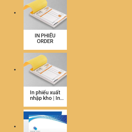
IN PHIẾU
ORDER
In phiếu xuất
nhập kho | In
phiếu xuất
nhập kho
nhanh nhất