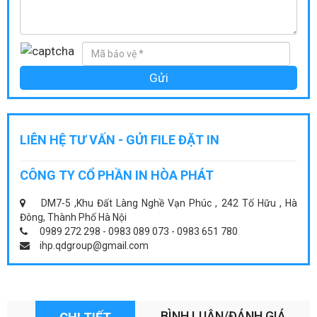
LIÊN HỆ TƯ VẤN - GỬI FILE ĐẶT IN
CÔNG TY CỔ PHẦN IN HÒA PHÁT
DM7-5 ,Khu Đất Làng Nghề Vạn Phúc , 242 Tố Hữu , Hà
Đông, Thành Phố Hà Nội
0989 272 298 - 0983 089 073 - 0983 651 780
ihp.qdgroup@gmail.com
BÌNH LUẬN/ĐÁNH GIÁ