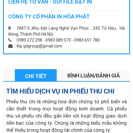
LIÊN HỆ TƯ VẤN - GỬI FILE ĐẶT IN
CÔNG TY CỔ PHẦN IN HÒA PHÁT
DM7-5 ,Khu Đất Làng Nghề Vạn Phúc , 242 Tố Hữu , Hà
Đông, Thành Phố Hà Nội
0989 272 298 - 0983 089 073 - 0983 651 780
ihp.qdgroup@gmail.com
BÌNH LUẬN/ĐÁNH GIÁ
CHI TIẾT
TÌM HIỂU DỊCH VỤ IN PHIẾU THU CHI
Phiếu thu chi là những hóa đơn chứng từ phổ biến và
cần thiết trong mọi hoạt động kinh doanh. Cả phiếu
thu và phiếu chi đều gắn liền với hoạt động giao dịch
tiền bạc của công ty. Chúng là những biểu mẫu không
thể thiếu trong hoạt động tài chính của công ty.