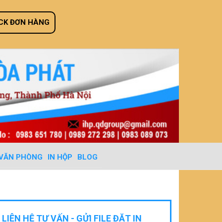
CK ĐƠN HÀNG
 VĂN PHÒNG
IN HỘP
BLOG
LIÊN HỆ TƯ VẤN - GỬI FILE ĐẶT IN