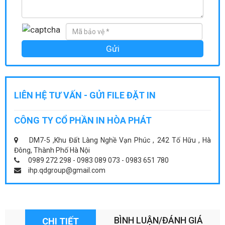
LIÊN HỆ TƯ VẤN - GỬI FILE ĐẶT IN
CÔNG TY CỔ PHẦN IN HÒA PHÁT
DM7-5 ,Khu Đất Làng Nghề Vạn Phúc , 242 Tố Hữu , Hà
Đông, Thành Phố Hà Nội
0989 272 298 - 0983 089 073 - 0983 651 780
ihp.qdgroup@gmail.com
BÌNH LUẬN/ĐÁNH GIÁ
CHI TIẾT