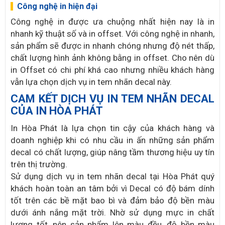
Công nghệ in hiện đại
Công nghệ in được ưa chuộng nhất hiện nay là in
nhanh kỹ thuật số và in offset. Với công nghệ in nhanh,
sản phẩm sẽ được in nhanh chóng nhưng độ nét thấp,
chất lượng hình ảnh không bằng in offset. Cho nên dù
in Offset có chi phí khá cao nhưng nhiều khách hàng
vẫn lựa chọn dịch vụ in tem nhãn decal này.
CAM KẾT DỊCH VỤ IN TEM NHÃN DECAL
CỦA IN HÒA PHÁT
In Hòa Phát là lựa chọn tin cậy của khách hàng và
doanh nghiệp khi có nhu cầu in ấn những sản phẩm
decal có chất lượng, giúp nâng tầm thương hiệu uy tín
trên thị trường.
Sử dụng dịch vụ in tem nhãn decal tại Hòa Phát quý
khách hoàn toàn an tâm bởi vì Decal có độ bám dính
tốt trên các bề mặt bao bì và đảm bảo độ bền màu
dưới ánh nắng mặt trời. Nhờ sử dụng mực in chất
lượng tốt, nên sản phẩm lên màu đều, độ bền màu