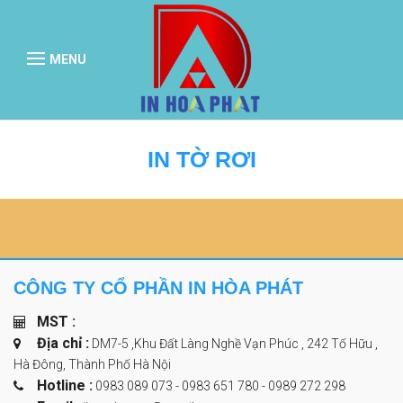
MENU
IN TỜ RƠI
CÔNG TY CỔ PHẦN IN HÒA PHÁT
MST :
Địa chỉ :
DM7-5 ,Khu Đất Làng Nghề Vạn Phúc , 242 Tố Hữu ,
Hà Đông, Thành Phố Hà Nội
Hotline :
0983 089 073 - 0983 651 780
-
0989 272 298