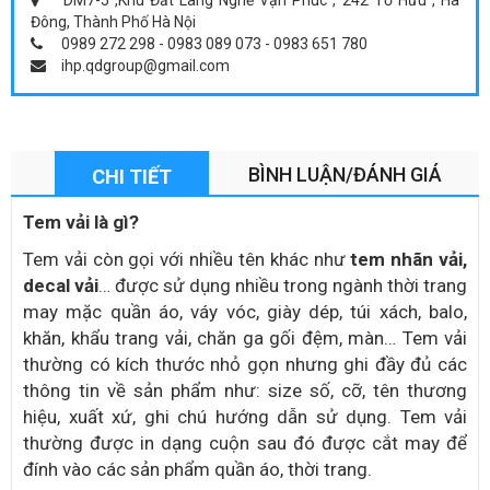
DM7-5 ,Khu Đất Làng Nghề Vạn Phúc , 242 Tố Hữu , Hà
Đông, Thành Phố Hà Nội
0989 272 298 - 0983 089 073 - 0983 651 780
ihp.qdgroup@gmail.com
BÌNH LUẬN/ĐÁNH GIÁ
CHI TIẾT
Tem vải là gì?
Tem vải còn gọi với nhiều tên khác như
tem nhãn vải,
decal vải
… được sử dụng nhiều trong ngành thời trang
may mặc quần áo, váy vóc, giày dép, túi xách, balo,
khăn, khẩu trang vải, chăn ga gối đệm, màn… Tem vải
thường có kích thước nhỏ gọn nhưng ghi đầy đủ các
thông tin về sản phẩm như: size số, cỡ, tên thương
hiệu, xuất xứ, ghi chú hướng dẫn sử dụng. Tem vải
thường được in dạng cuộn sau đó được cắt may để
đính vào các sản phẩm quần áo, thời trang.